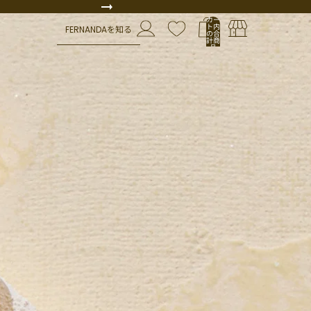
カー
ト内
FERNANDAを知る
の合
計商
品
数:
0