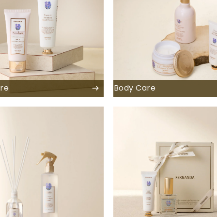
re
Body Care