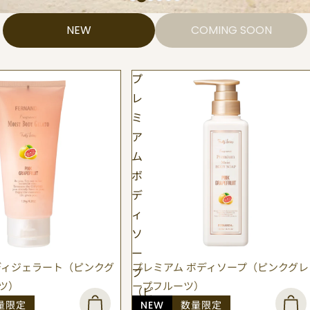
NEW
COMING SOON
プ
レ
ミ
ア
ム
ボ
デ
ィ
ソ
ー
ディジェラート（ピンクグ
プレミアム ボディソープ（ピンクグレ
プ
ツ）
ープフルーツ）
（ピ
量限定
NEW
数量限定