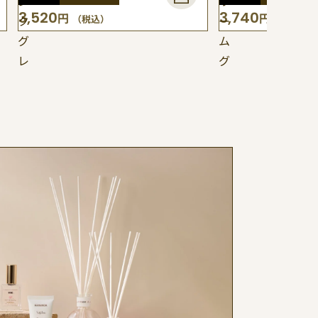
ン
リ
3,520
3,740
円
円
（税込）
（税込）
ク
ー
グ
ム
レ
グ
ー
ラ
プ
ン
フ
デ
ル
（ピ
ー
ン
ツ）
ク
グ
レ
ー
プ
フ
ル