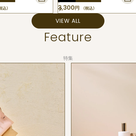
ン
3,300
円
税込）
（税込）
ク
グ
VIEW ALL
レ
Feature
ー
プ
フ
特集
DO FOR SUSTAINABILTY
ル
ー
ツ）