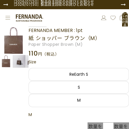
コンテンツにスキップ
［2026/07/30］製品自主回収のお詫びとお知らせ
［2026/07/30］製品自主回収のお詫びとお知らせ
カー
ト内
の合
計商
品
商品情報にスキップ
数:
FERNANDA MEMBER : 1pt
0
紙 ショッパー ブラウン（M）
Paper Shopper Brown (M)
110
円
（税込）
Size
ReEarth S
S
M
M
数量を
数量を