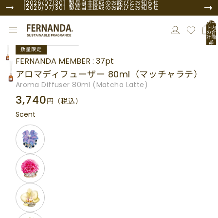
コンテンツにスキップ
［2026/07/30］製品自主回収のお詫びとお知らせ
［2026/07/30］製品自主回収のお詫びとお知らせ
カー
ト内
の合
計商
品
商品情報にスキップ
数:
数量限定
0
FERNANDA MEMBER : 37pt
アロマディフューザー 80ml（マッチャラテ）
Aroma Diffuser 80ml (Matcha Latte)
3,740
円
（税込）
Scent