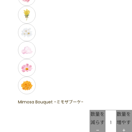
Mimosa Bouquet -ミモザブーケ-
数量を
数量を
減らす
増やす