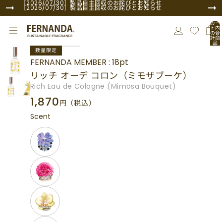
コンテンツにスキップ
［2026/07/30］製品自主回収のお詫びとお知らせ
［2026/07/30］製品自主回収のお詫びとお知らせ
カー
ト内
の合
計商
品
商品情報にスキップ
数:
数量限定
0
FERNANDA MEMBER : 18pt
リッチ オーデ コロン（ミモザブーケ）
Rich Eau de Cologne (Mimosa Bouquet)
1,870
円
（税込）
Scent