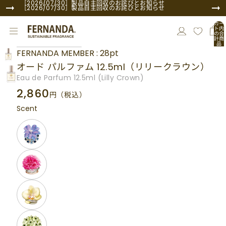
コンテンツにスキップ
［2026/07/30］製品自主回収のお詫びとお知らせ
［2026/07/30］製品自主回収のお詫びとお知らせ
カー
ト内
の合
計商
品
商品情報にスキップ
数:
FERNANDA MEMBER : 28pt
0
オード パルファム 12.5ml（リリークラウン）
Eau de Parfum 12.5ml (Lilly Crown)
2,860
円
（税込）
Scent