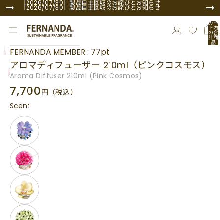
コンテンツにスキップ
［2026/07/30］製品自主回収のお詫びとお知らせ
［2026/07/30］製品自主回収のお詫びとお知らせ
カー
ト内
の合
計商
品
商品情報にスキップ
数:
FERNANDA MEMBER : 77pt
0
アロマディフューザー 210ml（ピンクコスモス）
Aroma Diffuser 210ml (Pink Cosmos)
7,700
円
（税込）
Scent