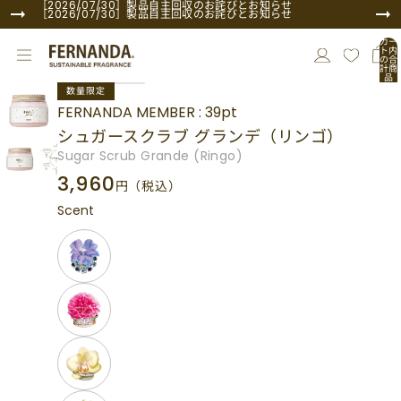
コンテンツにスキップ
［2026/07/30］製品自主回収のお詫びとお知らせ
［2026/07/30］製品自主回収のお詫びとお知らせ
カー
ト内
の合
計商
品
商品情報にスキップ
数:
数量限定
0
FERNANDA MEMBER : 39pt
シュガースクラブ グランデ（リンゴ）
Sugar Scrub Grande (Ringo)
3,960
円
（税込）
Scent