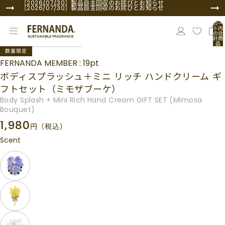
コンテンツにスキップ
［2026/07/30］製品自主回収のお詫びとお知らせ
［2026/07/30］製品自主回収のお詫びとお知らせ
カー
ト内
の合
計商
品
商品情報にスキップ
数:
数量限定
0
FERNANDA MEMBER : 19pt
ボディスプラッシュ＋ミニ リッチ ハンドクリーム ギ
フトセット（ミモザブーケ）
Body Splash + Mini Rich Hand Cream GIFT SET (Mimosa
Bouquet)
1,980
円
（税込）
Scent