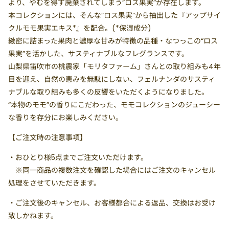
より、やむを得ず廃棄されてしまう”ロス果実”が存在します。
本コレクションには、そんな”ロス果実”から抽出した『アップサイ
クルモモ果実エキス*』を配合。(*保湿成分)
緻密に詰まった果肉と濃厚な甘みが特徴の品種・なつっこの“ロス
果実”を活かした、サスティナブルなフレグランスです。
山梨県笛吹市の桃農家「モリタファーム」さんとの取り組みも4年
目を迎え、自然の恵みを無駄にしない、フェルナンダのサスティ
ナブルな取り組みも多くの反響をいただくようになりました。
“本物のモモ”の香りにこだわった、モモコレクションのジューシー
な香りを存分にお楽しみください。
【ご注文時の注意事項】
・
おひとり様5点まで
ご注文いただけます。
※同一商品の複数注文を確認した場合にはご注文のキャンセル
処理をさせていただきます。
・ご注文後のキャンセル、お客様都合による返品、交換はお受け
致しかねます。