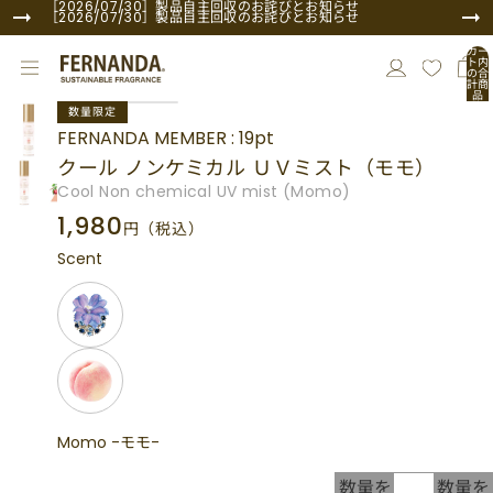
コンテンツにスキップ
［2026/07/30］製品自主回収のお詫びとお知らせ
［2026/07/30］製品自主回収のお詫びとお知らせ
カー
ト内
の合
計商
品
商品情報にスキップ
数:
数量限定
0
FERNANDA MEMBER : 19pt
クール ノンケミカル ＵＶミスト（モモ）
Cool Non chemical UV mist (Momo)
1,980
円
（税込）
Scent
Momo -モモ-
数量を
数量を