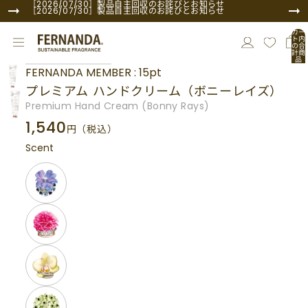
コンテンツにスキップ
［2026/07/30］製品自主回収のお詫びとお知らせ
［2026/07/30］製品自主回収のお詫びとお知らせ
カー
ト内
の合
計商
品
商品情報にスキップ
数:
FERNANDA MEMBER : 15pt
0
プレミアム ハンドクリーム（ボニーレイズ）
Premium Hand Cream (Bonny Rays)
1,540
円
（税込）
Scent