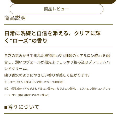
商品レビュー
商品説明
日常に洗練と自信を添える、クリアに輝
く“ローズ”の香り
自然の恵みから生まれた植物油
や4種類のヒアルロン酸
を配
※1
※2
合し、潤いのヴェールが指先までしっかり包み込むプレミアムハ
ンドクリーム。
練り香水のようにやさしい香りが美しく広がります。
※1：エモリエント成分（シア脂、オリーブ果実油）
※2：保湿成分（アセチルヒアルロン酸Na、ヒアルロン酸Na、ヒアルロン酸クロスポリマ
ー-2-Na、加水分解ヒアルロン酸Na）
■香りについて