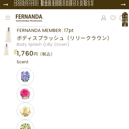
コンテンツにスキップ
［2026/07/30］製品自主回収のお詫びとお知らせ
［2026/07/30］製品自主回収のお詫びとお知らせ
カー
ト内
の合
計商
品
商品情報にスキップ
数:
FERNANDA MEMBER : 17pt
0
ボディスプラッシュ（リリークラウン）
Body Splash (Lilly Crown)
1,760
円
（税込）
Scent