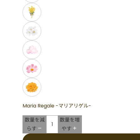
Maria Regale -マリアリゲル-
数量を減
数量を増
らす
やす