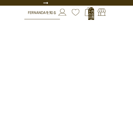
カー
ト内
FERNANDAを知る
の合
計商
品
数:
0