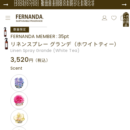
コンテンツにスキップ
［2026/07/30］製品自主回収のお詫びとお知らせ
［2026/07/30］製品自主回収のお詫びとお知らせ
カー
ト内
の合
計商
品
商品情報にスキップ
数:
数量限定
0
FERNANDA MEMBER : 35pt
リネンスプレー グランデ（ホワイトティー）
Linen Spray Grande (White Tea)
3,520
円
（税込）
Scent