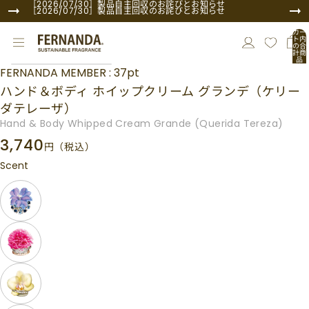
コンテンツにスキップ
［2026/07/30］製品自主回収のお詫びとお知らせ
［2026/07/30］製品自主回収のお詫びとお知らせ
カー
ト内
の合
計商
品
商品情報にスキップ
数:
FERNANDA MEMBER : 37pt
0
ハンド＆ボディ ホイップクリーム グランデ（ケリー
ダテレーザ）
Hand & Body Whipped Cream Grande (Querida Tereza)
3,740
円
（税込）
Scent