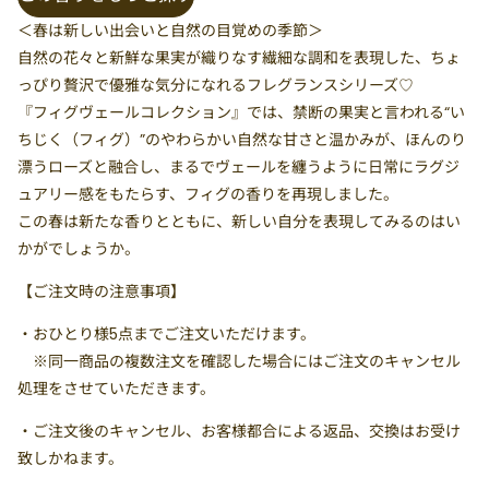
＜春は新しい出会いと自然の目覚めの季節＞
自然の花々と新鮮な果実が織りなす繊細な調和を表現した、ちょ
っぴり贅沢で優雅な気分になれるフレグランスシリーズ♡
『フィグヴェールコレクション』では、禁断の果実と言われる“い
ちじく（フィグ）”のやわらかい自然な甘さと温かみが、ほんのり
漂うローズと融合し、まるでヴェールを纏うように日常にラグジ
ュアリー感をもたらす、フィグの香りを再現しました。
この春は新たな香りとともに、新しい自分を表現してみるのはい
かがでしょうか。
【ご注文時の注意事項】
・
おひとり様5点まで
ご注文いただけます。
※同一商品の複数注文を確認した場合にはご注文のキャンセル
処理をさせていただきます。
・ご注文後のキャンセル、お客様都合による返品、交換はお受け
致しかねます。