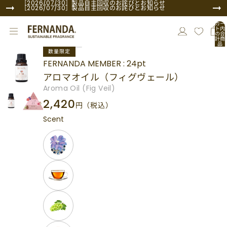
コンテンツにスキップ
［2026/07/30］製品自主回収のお詫びとお知らせ
［2026/07/30］製品自主回収のお詫びとお知らせ
カー
ト内
の合
計商
品
商品情報にスキップ
数:
数量限定
0
FERNANDA MEMBER : 24pt
アロマオイル（フィグヴェール）
Aroma Oil (Fig Veil)
2,420
円
（税込）
Scent