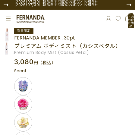
コンテンツにスキップ
［2026/07/30］製品自主回収のお詫びとお知らせ
［2026/07/30］製品自主回収のお詫びとお知らせ
カー
ト内
の合
計商
品
商品情報にスキップ
数:
数量限定
0
FERNANDA MEMBER : 30pt
プレミアム ボディミスト（カシスペタル）
Premium Body Mist (Cassis Petal)
3,080
円
（税込）
Scent