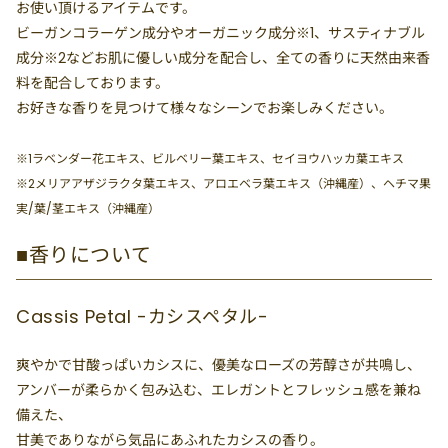
お使い頂けるアイテムです。
ビーガンコラーゲン成分やオーガニック成分※1、サスティナブル
成分※2などお肌に優しい成分を配合し、全ての香りに天然由来香
料を配合しております。
お好きな香りを見つけて様々なシーンでお楽しみください。
※1ラベンダー花エキス、ビルベリー葉エキス、セイヨウハッカ葉エキス
※2メリアアザジラクタ葉エキス、アロエベラ葉エキス（沖縄産）、ヘチマ果
実/葉/茎エキス（沖縄産）
■香りについて
Cassis Petal -カシスペタル-
爽やかで甘酸っぱいカシスに、優美なローズの芳醇さが共鳴し、
アンバーが柔らかく包み込む、エレガントとフレッシュ感を兼ね
備えた、
甘美でありながら気品にあふれたカシスの香り。