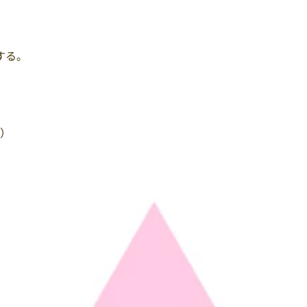
する。
料）