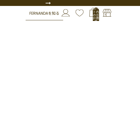
カー
ト内
FERNANDAを知る
の合
計商
品
数:
0